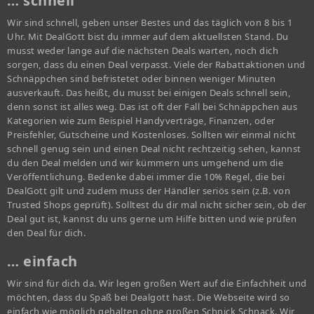
… schnell
Wir sind schnell, geben unser Bestes und das täglich von 8 bis 1
Uhr. Mit DealGott bist du immer auf dem aktuellsten Stand. Du
musst weder lange auf die nächsten Deals warten, noch dich
sorgen, dass du einen Deal verpasst. Viele der Rabattaktionen und
Schnäppchen sind befristetet oder binnen weniger Minuten
ausverkauft. Das heißt, du musst bei einigen Deals schnell sein,
denn sonst ist alles weg. Das ist oft der Fall bei Schnäppchen aus
Kategorien wie zum Beispiel Handyverträge, Finanzen, oder
Preisfehler, Gutscheine und Kostenloses. Sollten wir einmal nicht
schnell genug sein und einen Deal nicht rechtzeitig sehen, kannst
du den Deal melden und wir kümmern uns umgehend um die
Veröffentlichung. Bedenke dabei immer die 10% Regel, die bei
DealGott gilt und zudem muss der Händler seriös sein (z.B. von
Trusted Shops geprüft). Solltest du dir mal nicht sicher sein, ob der
Deal gut ist, kannst du uns gerne um Hilfe bitten und wie prüfen
den Deal für dich.
… einfach
Wir sind für dich da. Wir legen großen Wert auf die Einfachheit und
möchten, dass du Spaß bei Dealgott hast. Die Webseite wird so
einfach wie möglich gehalten ohne großen Schnick Schnack. Wir