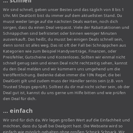
… schnell
Wir sind schnell, geben unser Bestes und das täglich von 8 bis 1
Uhr. Mit DealGott bist du immer auf dem aktuellsten Stand. Du
musst weder lange auf die nächsten Deals warten, noch dich
sorgen, dass du einen Deal verpasst. Viele der Rabattaktionen und
Schnäppchen sind befristetet oder binnen weniger Minuten
ausverkauft. Das heißt, du musst bei einigen Deals schnell sein,
denn sonst ist alles weg. Das ist oft der Fall bei Schnäppchen aus
Kategorien wie zum Beispiel Handyverträge, Finanzen, oder
Preisfehler, Gutscheine und Kostenloses. Sollten wir einmal nicht
schnell genug sein und einen Deal nicht rechtzeitig sehen, kannst
du den Deal melden und wir kümmern uns umgehend um die
Veröffentlichung. Bedenke dabei immer die 10% Regel, die bei
DealGott gilt und zudem muss der Händler seriös sein (z.B. von
Trusted Shops geprüft). Solltest du dir mal nicht sicher sein, ob der
Deal gut ist, kannst du uns gerne um Hilfe bitten und wie prüfen
den Deal für dich.
… einfach
Wir sind für dich da. Wir legen großen Wert auf die Einfachheit und
möchten, dass du Spaß bei Dealgott hast. Die Webseite wird so
einfach wie möglich gehalten ohne großen Schnick Schnack. Wir