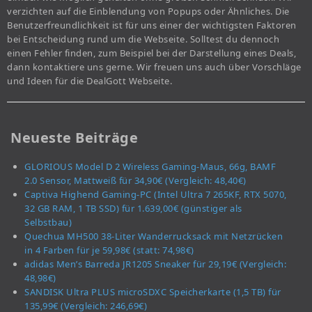
verzichten auf die Einblendung von Popups oder Ähnliches. Die
Benutzerfreundlichkeit ist für uns einer der wichtigsten Faktoren
bei Entscheidung rund um die Webseite. Solltest du dennoch
einen Fehler finden, zum Beispiel bei der Darstellung eines Deals,
dann kontaktiere uns gerne. Wir freuen uns auch über Vorschläge
und Ideen für die DealGott Webseite.
Neueste Beiträge
GLORIOUS Model D 2 Wireless Gaming-Maus, 66g, BAMF
2.0 Sensor, Mattweiß für 34,90€ (Vergleich: 48,40€)
Captiva Highend Gaming-PC (Intel Ultra 7 265KF, RTX 5070,
32 GB RAM, 1 TB SSD) für 1.639,00€ (günstiger als
Selbstbau)
Quechua MH500 38-Liter Wanderrucksack mit Netzrücken
in 4 Farben für je 59,98€ (statt: 74,98€)
adidas Men’s Barreda JR1205 Sneaker für 29,19€ (Vergleich:
48,98€)
SANDISK Ultra PLUS microSDXC Speicherkarte (1,5 TB) für
135,99€ (Vergleich: 246,69€)