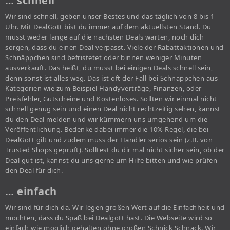
… schnell
Wir sind schnell, geben unser Bestes und das täglich von 8 bis 1
Uhr. Mit DealGott bist du immer auf dem aktuellsten Stand. Du
musst weder lange auf die nächsten Deals warten, noch dich
sorgen, dass du einen Deal verpasst. Viele der Rabattaktionen und
Schnäppchen sind befristetet oder binnen weniger Minuten
ausverkauft. Das heißt, du musst bei einigen Deals schnell sein,
denn sonst ist alles weg. Das ist oft der Fall bei Schnäppchen aus
Kategorien wie zum Beispiel Handyverträge, Finanzen, oder
Preisfehler, Gutscheine und Kostenloses. Sollten wir einmal nicht
schnell genug sein und einen Deal nicht rechtzeitig sehen, kannst
du den Deal melden und wir kümmern uns umgehend um die
Veröffentlichung. Bedenke dabei immer die 10% Regel, die bei
DealGott gilt und zudem muss der Händler seriös sein (z.B. von
Trusted Shops geprüft). Solltest du dir mal nicht sicher sein, ob der
Deal gut ist, kannst du uns gerne um Hilfe bitten und wie prüfen
den Deal für dich.
… einfach
Wir sind für dich da. Wir legen großen Wert auf die Einfachheit und
möchten, dass du Spaß bei Dealgott hast. Die Webseite wird so
einfach wie möglich gehalten ohne großen Schnick Schnack. Wir