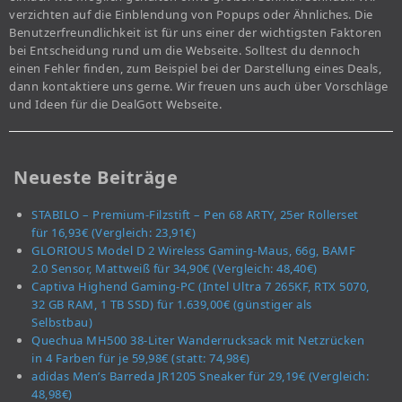
verzichten auf die Einblendung von Popups oder Ähnliches. Die
Benutzerfreundlichkeit ist für uns einer der wichtigsten Faktoren
bei Entscheidung rund um die Webseite. Solltest du dennoch
einen Fehler finden, zum Beispiel bei der Darstellung eines Deals,
dann kontaktiere uns gerne. Wir freuen uns auch über Vorschläge
und Ideen für die DealGott Webseite.
Neueste Beiträge
STABILO – Premium-Filzstift – Pen 68 ARTY, 25er Rollerset
für 16,93€ (Vergleich: 23,91€)
GLORIOUS Model D 2 Wireless Gaming-Maus, 66g, BAMF
2.0 Sensor, Mattweiß für 34,90€ (Vergleich: 48,40€)
Captiva Highend Gaming-PC (Intel Ultra 7 265KF, RTX 5070,
32 GB RAM, 1 TB SSD) für 1.639,00€ (günstiger als
Selbstbau)
Quechua MH500 38-Liter Wanderrucksack mit Netzrücken
in 4 Farben für je 59,98€ (statt: 74,98€)
adidas Men’s Barreda JR1205 Sneaker für 29,19€ (Vergleich:
48,98€)