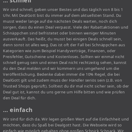
… schnell
Wir sind schnell, geben unser Bestes und das täglich von 8 bis 1
Uhr. Mit DealGott bist du immer auf dem aktuellsten Stand. Du
musst weder lange auf die nächsten Deals warten, noch dich
sorgen, dass du einen Deal verpasst. Viele der Rabattaktionen und
Schnäppchen sind befristetet oder binnen weniger Minuten
ausverkauft. Das heißt, du musst bei einigen Deals schnell sein,
denn sonst ist alles weg. Das ist oft der Fall bei Schnäppchen aus
Kategorien wie zum Beispiel Handyverträge, Finanzen, oder
Preisfehler, Gutscheine und Kostenloses. Sollten wir einmal nicht
schnell genug sein und einen Deal nicht rechtzeitig sehen, kannst
du den Deal melden und wir kümmern uns umgehend um die
Veröffentlichung. Bedenke dabei immer die 10% Regel, die bei
DealGott gilt und zudem muss der Händler seriös sein (z.B. von
Trusted Shops geprüft). Solltest du dir mal nicht sicher sein, ob der
Deal gut ist, kannst du uns gerne um Hilfe bitten und wie prüfen
den Deal für dich.
… einfach
Wir sind für dich da. Wir legen großen Wert auf die Einfachheit und
möchten, dass du Spaß bei Dealgott hast. Die Webseite wird so
einfach wie möglich gehalten ohne großen Schnick Schnack. Wir