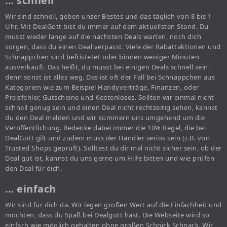
… schnell
Wir sind schnell, geben unser Bestes und das täglich von 8 bis 1
Uhr. Mit DealGott bist du immer auf dem aktuellsten Stand. Du
musst weder lange auf die nächsten Deals warten, noch dich
sorgen, dass du einen Deal verpasst. Viele der Rabattaktionen und
Schnäppchen sind befristetet oder binnen weniger Minuten
ausverkauft. Das heißt, du musst bei einigen Deals schnell sein,
denn sonst ist alles weg. Das ist oft der Fall bei Schnäppchen aus
Kategorien wie zum Beispiel Handyverträge, Finanzen, oder
Preisfehler, Gutscheine und Kostenloses. Sollten wir einmal nicht
schnell genug sein und einen Deal nicht rechtzeitig sehen, kannst
du den Deal melden und wir kümmern uns umgehend um die
Veröffentlichung. Bedenke dabei immer die 10% Regel, die bei
DealGott gilt und zudem muss der Händler seriös sein (z.B. von
Trusted Shops geprüft). Solltest du dir mal nicht sicher sein, ob der
Deal gut ist, kannst du uns gerne um Hilfe bitten und wie prüfen
den Deal für dich.
… einfach
Wir sind für dich da. Wir legen großen Wert auf die Einfachheit und
möchten, dass du Spaß bei Dealgott hast. Die Webseite wird so
einfach wie möglich gehalten ohne großen Schnick Schnack. Wir