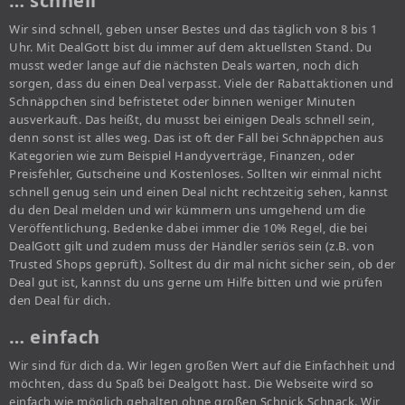
… schnell
Wir sind schnell, geben unser Bestes und das täglich von 8 bis 1
Uhr. Mit DealGott bist du immer auf dem aktuellsten Stand. Du
musst weder lange auf die nächsten Deals warten, noch dich
sorgen, dass du einen Deal verpasst. Viele der Rabattaktionen und
Schnäppchen sind befristetet oder binnen weniger Minuten
ausverkauft. Das heißt, du musst bei einigen Deals schnell sein,
denn sonst ist alles weg. Das ist oft der Fall bei Schnäppchen aus
Kategorien wie zum Beispiel Handyverträge, Finanzen, oder
Preisfehler, Gutscheine und Kostenloses. Sollten wir einmal nicht
schnell genug sein und einen Deal nicht rechtzeitig sehen, kannst
du den Deal melden und wir kümmern uns umgehend um die
Veröffentlichung. Bedenke dabei immer die 10% Regel, die bei
DealGott gilt und zudem muss der Händler seriös sein (z.B. von
Trusted Shops geprüft). Solltest du dir mal nicht sicher sein, ob der
Deal gut ist, kannst du uns gerne um Hilfe bitten und wie prüfen
den Deal für dich.
… einfach
Wir sind für dich da. Wir legen großen Wert auf die Einfachheit und
möchten, dass du Spaß bei Dealgott hast. Die Webseite wird so
einfach wie möglich gehalten ohne großen Schnick Schnack. Wir