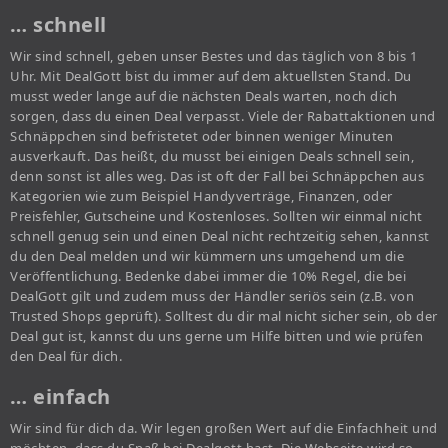
… schnell
Wir sind schnell, geben unser Bestes und das täglich von 8 bis 1
Uhr. Mit DealGott bist du immer auf dem aktuellsten Stand. Du
musst weder lange auf die nächsten Deals warten, noch dich
sorgen, dass du einen Deal verpasst. Viele der Rabattaktionen und
Schnäppchen sind befristetet oder binnen weniger Minuten
ausverkauft. Das heißt, du musst bei einigen Deals schnell sein,
denn sonst ist alles weg. Das ist oft der Fall bei Schnäppchen aus
Kategorien wie zum Beispiel Handyverträge, Finanzen, oder
Preisfehler, Gutscheine und Kostenloses. Sollten wir einmal nicht
schnell genug sein und einen Deal nicht rechtzeitig sehen, kannst
du den Deal melden und wir kümmern uns umgehend um die
Veröffentlichung. Bedenke dabei immer die 10% Regel, die bei
DealGott gilt und zudem muss der Händler seriös sein (z.B. von
Trusted Shops geprüft). Solltest du dir mal nicht sicher sein, ob der
Deal gut ist, kannst du uns gerne um Hilfe bitten und wie prüfen
den Deal für dich.
… einfach
Wir sind für dich da. Wir legen großen Wert auf die Einfachheit und
möchten, dass du Spaß bei Dealgott hast. Die Webseite wird so