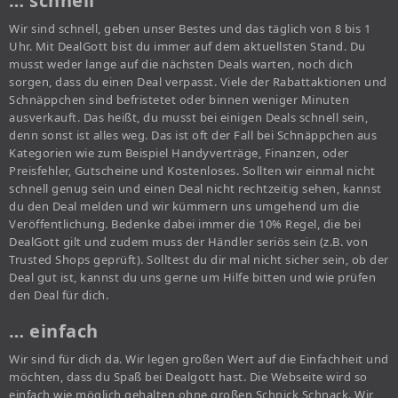
… schnell
Wir sind schnell, geben unser Bestes und das täglich von 8 bis 1
Uhr. Mit DealGott bist du immer auf dem aktuellsten Stand. Du
musst weder lange auf die nächsten Deals warten, noch dich
sorgen, dass du einen Deal verpasst. Viele der Rabattaktionen und
Schnäppchen sind befristetet oder binnen weniger Minuten
ausverkauft. Das heißt, du musst bei einigen Deals schnell sein,
denn sonst ist alles weg. Das ist oft der Fall bei Schnäppchen aus
Kategorien wie zum Beispiel Handyverträge, Finanzen, oder
Preisfehler, Gutscheine und Kostenloses. Sollten wir einmal nicht
schnell genug sein und einen Deal nicht rechtzeitig sehen, kannst
du den Deal melden und wir kümmern uns umgehend um die
Veröffentlichung. Bedenke dabei immer die 10% Regel, die bei
DealGott gilt und zudem muss der Händler seriös sein (z.B. von
Trusted Shops geprüft). Solltest du dir mal nicht sicher sein, ob der
Deal gut ist, kannst du uns gerne um Hilfe bitten und wie prüfen
den Deal für dich.
… einfach
Wir sind für dich da. Wir legen großen Wert auf die Einfachheit und
möchten, dass du Spaß bei Dealgott hast. Die Webseite wird so
einfach wie möglich gehalten ohne großen Schnick Schnack. Wir