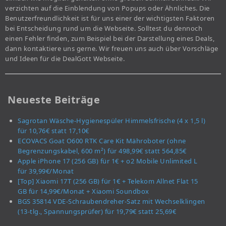
verzichten auf die Einblendung von Popups oder Ähnliches. Die
Benutzerfreundlichkeit ist für uns einer der wichtigsten Faktoren
bei Entscheidung rund um die Webseite. Solltest du dennoch
einen Fehler finden, zum Beispiel bei der Darstellung eines Deals,
dann kontaktiere uns gerne. Wir freuen uns auch über Vorschläge
und Ideen für die DealGott Webseite.
Neueste Beiträge
Sagrotan Wäsche-Hygienespüler Himmelsfrische (4 x 1,5 l)
für 10,76€ statt 17,10€
ECOVACS Goat O600 RTK Care Kit Mähroboter (ohne
Begrenzungskabel, 600 m²) für 498,99€ statt 564,85€
Apple iPhone 17 (256 GB) für 1€ + o2 Mobile Unlimited L
für 39,99€/Monat
[Top] Xiaomi 17T (256 GB) für 1€ + Telekom Allnet Flat 15
GB für 14,99€/Monat + Xiaomi Soundbox
BGS 35814 VDE-Schraubendreher-Satz mit Wechselklingen
(13-tlg., Spannungsprüfer) für 19,79€ statt 25,69€