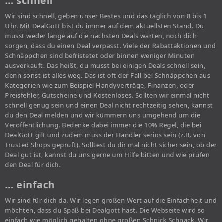
… schnell
Wir sind schnell, geben unser Bestes und das täglich von 8 bis 1
Uhr. Mit DealGott bist du immer auf dem aktuellsten Stand. Du
musst weder lange auf die nächsten Deals warten, noch dich
sorgen, dass du einen Deal verpasst. Viele der Rabattaktionen und
Schnäppchen sind befristetet oder binnen weniger Minuten
ausverkauft. Das heißt, du musst bei einigen Deals schnell sein,
denn sonst ist alles weg. Das ist oft der Fall bei Schnäppchen aus
Kategorien wie zum Beispiel Handyverträge, Finanzen, oder
Preisfehler, Gutscheine und Kostenloses. Sollten wir einmal nicht
schnell genug sein und einen Deal nicht rechtzeitig sehen, kannst
du den Deal melden und wir kümmern uns umgehend um die
Veröffentlichung. Bedenke dabei immer die 10% Regel, die bei
DealGott gilt und zudem muss der Händler seriös sein (z.B. von
Trusted Shops geprüft). Solltest du dir mal nicht sicher sein, ob der
Deal gut ist, kannst du uns gerne um Hilfe bitten und wie prüfen
den Deal für dich.
… einfach
Wir sind für dich da. Wir legen großen Wert auf die Einfachheit und
möchten, dass du Spaß bei Dealgott hast. Die Webseite wird so
einfach wie möglich gehalten ohne großen Schnick Schnack. Wir