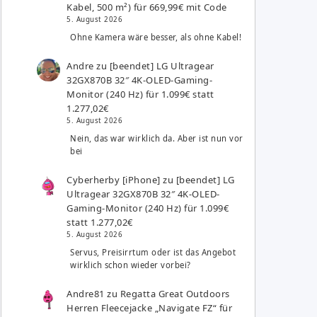
Kabel, 500 m²) für 669,99€ mit Code
5. August 2026
Ohne Kamera wäre besser, als ohne Kabel!
Andre
zu
[beendet] LG Ultragear
32GX870B 32″ 4K-OLED-Gaming-
Monitor (240 Hz) für 1.099€ statt
1.277,02€
5. August 2026
Nein, das war wirklich da. Aber ist nun vor
bei
Cyberherby [iPhone]
zu
[beendet] LG
Ultragear 32GX870B 32″ 4K-OLED-
Gaming-Monitor (240 Hz) für 1.099€
statt 1.277,02€
5. August 2026
Servus, Preisirrtum oder ist das Angebot
wirklich schon wieder vorbei?
Andre81
zu
Regatta Great Outdoors
Herren Fleecejacke „Navigate FZ“ für