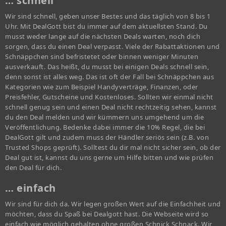
… schnell
Wir sind schnell, geben unser Bestes und das täglich von 8 bis 1
Uhr. Mit DealGott bist du immer auf dem aktuellsten Stand. Du
musst weder lange auf die nächsten Deals warten, noch dich
sorgen, dass du einen Deal verpasst. Viele der Rabattaktionen und
Schnäppchen sind befristetet oder binnen weniger Minuten
ausverkauft. Das heißt, du musst bei einigen Deals schnell sein,
denn sonst ist alles weg. Das ist oft der Fall bei Schnäppchen aus
Kategorien wie zum Beispiel Handyverträge, Finanzen, oder
Preisfehler, Gutscheine und Kostenloses. Sollten wir einmal nicht
schnell genug sein und einen Deal nicht rechtzeitig sehen, kannst
du den Deal melden und wir kümmern uns umgehend um die
Veröffentlichung. Bedenke dabei immer die 10% Regel, die bei
DealGott gilt und zudem muss der Händler seriös sein (z.B. von
Trusted Shops geprüft). Solltest du dir mal nicht sicher sein, ob der
Deal gut ist, kannst du uns gerne um Hilfe bitten und wie prüfen
den Deal für dich.
… einfach
Wir sind für dich da. Wir legen großen Wert auf die Einfachheit und
möchten, dass du Spaß bei Dealgott hast. Die Webseite wird so
einfach wie möglich gehalten ohne großen Schnick Schnack. Wir