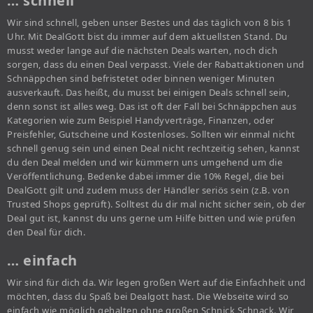
… schnell
Wir sind schnell, geben unser Bestes und das täglich von 8 bis 1
Uhr. Mit DealGott bist du immer auf dem aktuellsten Stand. Du
musst weder lange auf die nächsten Deals warten, noch dich
sorgen, dass du einen Deal verpasst. Viele der Rabattaktionen und
Schnäppchen sind befristetet oder binnen weniger Minuten
ausverkauft. Das heißt, du musst bei einigen Deals schnell sein,
denn sonst ist alles weg. Das ist oft der Fall bei Schnäppchen aus
Kategorien wie zum Beispiel Handyverträge, Finanzen, oder
Preisfehler, Gutscheine und Kostenloses. Sollten wir einmal nicht
schnell genug sein und einen Deal nicht rechtzeitig sehen, kannst
du den Deal melden und wir kümmern uns umgehend um die
Veröffentlichung. Bedenke dabei immer die 10% Regel, die bei
DealGott gilt und zudem muss der Händler seriös sein (z.B. von
Trusted Shops geprüft). Solltest du dir mal nicht sicher sein, ob der
Deal gut ist, kannst du uns gerne um Hilfe bitten und wie prüfen
den Deal für dich.
… einfach
Wir sind für dich da. Wir legen großen Wert auf die Einfachheit und
möchten, dass du Spaß bei Dealgott hast. Die Webseite wird so
einfach wie möglich gehalten ohne großen Schnick Schnack. Wir