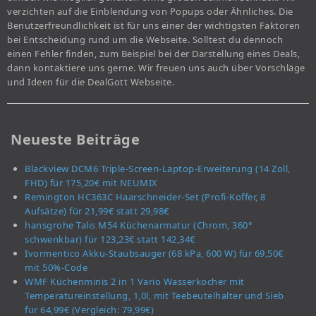
verzichten auf die Einblendung von Popups oder Ähnliches. Die
Benutzerfreundlichkeit ist für uns einer der wichtigsten Faktoren
bei Entscheidung rund um die Webseite. Solltest du dennoch
einen Fehler finden, zum Beispiel bei der Darstellung eines Deals,
dann kontaktiere uns gerne. Wir freuen uns auch über Vorschläge
und Ideen für die DealGott Webseite.
Neueste Beiträge
Blackview DCM6 Triple-Screen-Laptop-Erweiterung (14 Zoll,
FHD) für 175,20€ mit NEUMIX
Remington HC363C Haarschneider-Set (Profi-Koffer, 8
Aufsätze) für 21,99€ statt 29,98€
hansgrohe Talis M54 Küchenarmatur (Chrom, 360°
schwenkbar) für 123,23€ statt 142,34€
Ivormentico Akku-Staubsauger (68 kPa, 600 W) für 69,50€
mit 50%-Code
WMF Küchenminis 2 in 1 Vario Wasserkocher mit
Temperatureinstellung, 1,0l, mit Teebeutelhalter und Sieb
für 64,99€ (Vergleich: 79,99€)