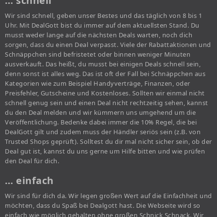
… schnell
Wir sind schnell, geben unser Bestes und das täglich von 8 bis 1
Uhr. Mit DealGott bist du immer auf dem aktuellsten Stand. Du
musst weder lange auf die nächsten Deals warten, noch dich
sorgen, dass du einen Deal verpasst. Viele der Rabattaktionen und
Schnäppchen sind befristetet oder binnen weniger Minuten
ausverkauft. Das heißt, du musst bei einigen Deals schnell sein,
denn sonst ist alles weg. Das ist oft der Fall bei Schnäppchen aus
Kategorien wie zum Beispiel Handyverträge, Finanzen, oder
Preisfehler, Gutscheine und Kostenloses. Sollten wir einmal nicht
schnell genug sein und einen Deal nicht rechtzeitig sehen, kannst
du den Deal melden und wir kümmern uns umgehend um die
Veröffentlichung. Bedenke dabei immer die 10% Regel, die bei
DealGott gilt und zudem muss der Händler seriös sein (z.B. von
Trusted Shops geprüft). Solltest du dir mal nicht sicher sein, ob der
Deal gut ist, kannst du uns gerne um Hilfe bitten und wie prüfen
den Deal für dich.
… einfach
Wir sind für dich da. Wir legen großen Wert auf die Einfachheit und
möchten, dass du Spaß bei Dealgott hast. Die Webseite wird so
einfach wie möglich gehalten ohne großen Schnick Schnack. Wir