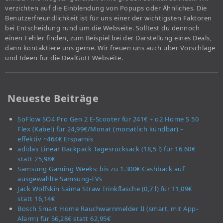
verzichten auf die Einblendung von Popups oder Ähnliches. Die
Benutzerfreundlichkeit ist für uns einer der wichtigsten Faktoren
bei Entscheidung rund um die Webseite. Solltest du dennoch
einen Fehler finden, zum Beispiel bei der Darstellung eines Deals,
dann kontaktiere uns gerne. Wir freuen uns auch über Vorschläge
und Ideen für die DealGott Webseite.
Neueste Beiträge
SoFlow SO4 Pro Gen 2 E-Scooter für 241€ + o2 Home S 50
Flex (Kabel) für 24,99€/Monat (monatlich kündbar) –
effektiv ~464€ Ersparnis
adidas Linear Backpack Tagesrucksack (18,5 l) für 16,60€
statt 25,98€
Samsung Gaming Weeks: bis zu 1.300€ Cashback auf
ausgewählte Samsung-TVs
Jack Wolfskin Saima Straw Trinkflasche (0,7 l) für 11,09€
statt 16,14€
Bosch Smart Home Rauchwarnmelder II (smart, mit App-
Alarm) für 56,28€ statt 62,95€