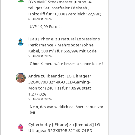
DYNAMIC Steakmesser Jumbo, 4-
teiliges Set, rostfreier Edelstahl,
Holzgriff für 10,00€ (Vergleich: 22,99€)
6. August 2026
UVP 19,99 Euro !!!
iDau [iPhone]
zu
Natural Expressions
Performance 7 Mähroboter (ohne
Kabel, 500 m²) für 669,99€ mit Code
5. August 2026
Ohne Kamera wäre besser, als ohne Kabel!
Andre
zu
[beendet] LG Ultragear
32GX870B 32″ 4K-OLED-Gaming-
Monitor (240 Hz) für 1.099€ statt
1.277,02€
5. August 2026
Nein, das war wirklich da. Aber ist nun vor
bei
Cyberherby [iPhone]
zu
[beendet] LG
Ultragear 32GX870B 32″ 4K-OLED-