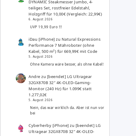
DYNAMIC Steakmesser Jumbo, 4-
teiliges Set, rostfreier Edelstahl,
Holzgriff für 10,00€ (Vergleich: 22,99€)
6. August 2026
UVP 19,99 Euro !!!
iDau [iPhone]
zu
Natural Expressions
Performance 7 Mähroboter (ohne
Kabel, 500 m²) für 669,99€ mit Code
5. August 2026
Ohne Kamera wäre besser, als ohne Kabel!
Andre
zu
[beendet] LG Ultragear
32GX870B 32″ 4K-OLED-Gaming-
Monitor (240 Hz) für 1.099€ statt
1.277,02€
5. August 2026
Nein, das war wirklich da. Aber ist nun vor
bei
Cyberherby [iPhone]
zu
[beendet] LG
Ultragear 32GX870B 32″ 4K-OLED-