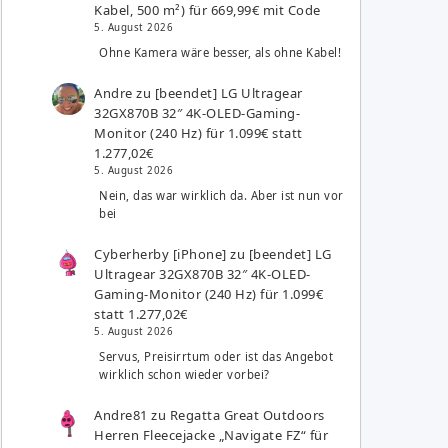
Kabel, 500 m²) für 669,99€ mit Code
5. August 2026
Ohne Kamera wäre besser, als ohne Kabel!
Andre
zu
[beendet] LG Ultragear
32GX870B 32″ 4K-OLED-Gaming-
Monitor (240 Hz) für 1.099€ statt
1.277,02€
5. August 2026
Nein, das war wirklich da. Aber ist nun vor
bei
Cyberherby [iPhone]
zu
[beendet] LG
Ultragear 32GX870B 32″ 4K-OLED-
Gaming-Monitor (240 Hz) für 1.099€
statt 1.277,02€
5. August 2026
Servus, Preisirrtum oder ist das Angebot
wirklich schon wieder vorbei?
Andre81
zu
Regatta Great Outdoors
Herren Fleecejacke „Navigate FZ“ für