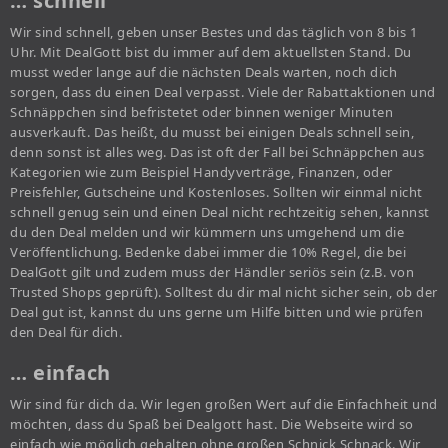
… schnell
Wir sind schnell, geben unser Bestes und das täglich von 8 bis 1
Uhr. Mit DealGott bist du immer auf dem aktuellsten Stand. Du
musst weder lange auf die nächsten Deals warten, noch dich
sorgen, dass du einen Deal verpasst. Viele der Rabattaktionen und
Schnäppchen sind befristetet oder binnen weniger Minuten
ausverkauft. Das heißt, du musst bei einigen Deals schnell sein,
denn sonst ist alles weg. Das ist oft der Fall bei Schnäppchen aus
Kategorien wie zum Beispiel Handyverträge, Finanzen, oder
Preisfehler, Gutscheine und Kostenloses. Sollten wir einmal nicht
schnell genug sein und einen Deal nicht rechtzeitig sehen, kannst
du den Deal melden und wir kümmern uns umgehend um die
Veröffentlichung. Bedenke dabei immer die 10% Regel, die bei
DealGott gilt und zudem muss der Händler seriös sein (z.B. von
Trusted Shops geprüft). Solltest du dir mal nicht sicher sein, ob der
Deal gut ist, kannst du uns gerne um Hilfe bitten und wie prüfen
den Deal für dich.
… einfach
Wir sind für dich da. Wir legen großen Wert auf die Einfachheit und
möchten, dass du Spaß bei Dealgott hast. Die Webseite wird so
einfach wie möglich gehalten ohne großen Schnick Schnack. Wir