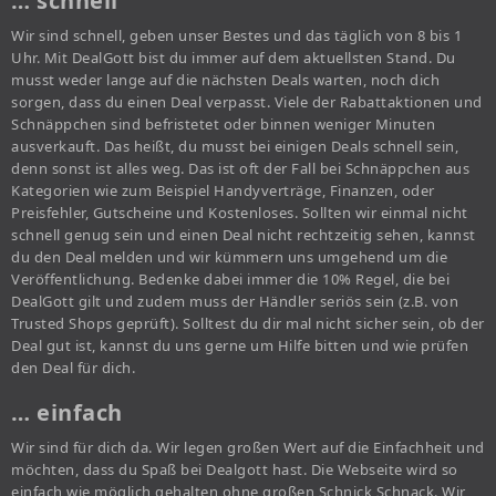
… schnell
Wir sind schnell, geben unser Bestes und das täglich von 8 bis 1
Uhr. Mit DealGott bist du immer auf dem aktuellsten Stand. Du
musst weder lange auf die nächsten Deals warten, noch dich
sorgen, dass du einen Deal verpasst. Viele der Rabattaktionen und
Schnäppchen sind befristetet oder binnen weniger Minuten
ausverkauft. Das heißt, du musst bei einigen Deals schnell sein,
denn sonst ist alles weg. Das ist oft der Fall bei Schnäppchen aus
Kategorien wie zum Beispiel Handyverträge, Finanzen, oder
Preisfehler, Gutscheine und Kostenloses. Sollten wir einmal nicht
schnell genug sein und einen Deal nicht rechtzeitig sehen, kannst
du den Deal melden und wir kümmern uns umgehend um die
Veröffentlichung. Bedenke dabei immer die 10% Regel, die bei
DealGott gilt und zudem muss der Händler seriös sein (z.B. von
Trusted Shops geprüft). Solltest du dir mal nicht sicher sein, ob der
Deal gut ist, kannst du uns gerne um Hilfe bitten und wie prüfen
den Deal für dich.
… einfach
Wir sind für dich da. Wir legen großen Wert auf die Einfachheit und
möchten, dass du Spaß bei Dealgott hast. Die Webseite wird so
einfach wie möglich gehalten ohne großen Schnick Schnack. Wir