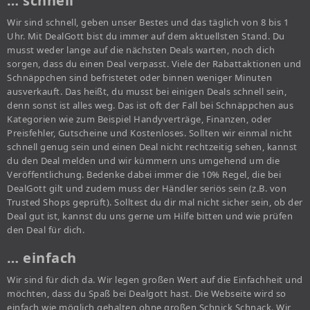
… schnell
Wir sind schnell, geben unser Bestes und das täglich von 8 bis 1
Uhr. Mit DealGott bist du immer auf dem aktuellsten Stand. Du
musst weder lange auf die nächsten Deals warten, noch dich
sorgen, dass du einen Deal verpasst. Viele der Rabattaktionen und
Schnäppchen sind befristetet oder binnen weniger Minuten
ausverkauft. Das heißt, du musst bei einigen Deals schnell sein,
denn sonst ist alles weg. Das ist oft der Fall bei Schnäppchen aus
Kategorien wie zum Beispiel Handyverträge, Finanzen, oder
Preisfehler, Gutscheine und Kostenloses. Sollten wir einmal nicht
schnell genug sein und einen Deal nicht rechtzeitig sehen, kannst
du den Deal melden und wir kümmern uns umgehend um die
Veröffentlichung. Bedenke dabei immer die 10% Regel, die bei
DealGott gilt und zudem muss der Händler seriös sein (z.B. von
Trusted Shops geprüft). Solltest du dir mal nicht sicher sein, ob der
Deal gut ist, kannst du uns gerne um Hilfe bitten und wie prüfen
den Deal für dich.
… einfach
Wir sind für dich da. Wir legen großen Wert auf die Einfachheit und
möchten, dass du Spaß bei Dealgott hast. Die Webseite wird so
einfach wie möglich gehalten ohne großen Schnick Schnack. Wir