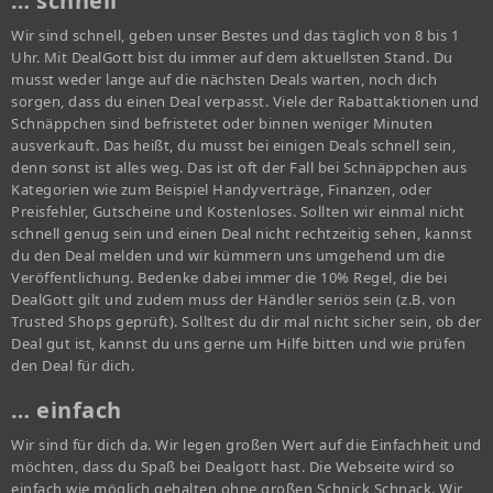
… schnell
Wir sind schnell, geben unser Bestes und das täglich von 8 bis 1
Uhr. Mit DealGott bist du immer auf dem aktuellsten Stand. Du
musst weder lange auf die nächsten Deals warten, noch dich
sorgen, dass du einen Deal verpasst. Viele der Rabattaktionen und
Schnäppchen sind befristetet oder binnen weniger Minuten
ausverkauft. Das heißt, du musst bei einigen Deals schnell sein,
denn sonst ist alles weg. Das ist oft der Fall bei Schnäppchen aus
Kategorien wie zum Beispiel Handyverträge, Finanzen, oder
Preisfehler, Gutscheine und Kostenloses. Sollten wir einmal nicht
schnell genug sein und einen Deal nicht rechtzeitig sehen, kannst
du den Deal melden und wir kümmern uns umgehend um die
Veröffentlichung. Bedenke dabei immer die 10% Regel, die bei
DealGott gilt und zudem muss der Händler seriös sein (z.B. von
Trusted Shops geprüft). Solltest du dir mal nicht sicher sein, ob der
Deal gut ist, kannst du uns gerne um Hilfe bitten und wie prüfen
den Deal für dich.
… einfach
Wir sind für dich da. Wir legen großen Wert auf die Einfachheit und
möchten, dass du Spaß bei Dealgott hast. Die Webseite wird so
einfach wie möglich gehalten ohne großen Schnick Schnack. Wir