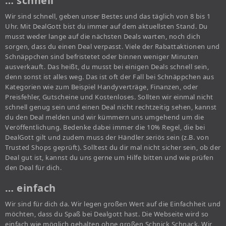
… schnell
Wir sind schnell, geben unser Bestes und das täglich von 8 bis 1
Uhr. Mit DealGott bist du immer auf dem aktuellsten Stand. Du
musst weder lange auf die nächsten Deals warten, noch dich
sorgen, dass du einen Deal verpasst. Viele der Rabattaktionen und
Schnäppchen sind befristetet oder binnen weniger Minuten
ausverkauft. Das heißt, du musst bei einigen Deals schnell sein,
denn sonst ist alles weg. Das ist oft der Fall bei Schnäppchen aus
Kategorien wie zum Beispiel Handyverträge, Finanzen, oder
Preisfehler, Gutscheine und Kostenloses. Sollten wir einmal nicht
schnell genug sein und einen Deal nicht rechtzeitig sehen, kannst
du den Deal melden und wir kümmern uns umgehend um die
Veröffentlichung. Bedenke dabei immer die 10% Regel, die bei
DealGott gilt und zudem muss der Händler seriös sein (z.B. von
Trusted Shops geprüft). Solltest du dir mal nicht sicher sein, ob der
Deal gut ist, kannst du uns gerne um Hilfe bitten und wie prüfen
den Deal für dich.
… einfach
Wir sind für dich da. Wir legen großen Wert auf die Einfachheit und
möchten, dass du Spaß bei Dealgott hast. Die Webseite wird so
einfach wie möglich gehalten ohne großen Schnick Schnack. Wir