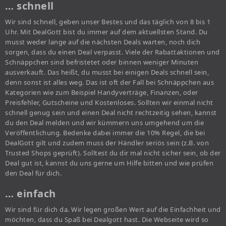
… schnell
Wir sind schnell, geben unser Bestes und das täglich von 8 bis 1
Uhr. Mit DealGott bist du immer auf dem aktuellsten Stand. Du
musst weder lange auf die nächsten Deals warten, noch dich
sorgen, dass du einen Deal verpasst. Viele der Rabattaktionen und
Schnäppchen sind befristetet oder binnen weniger Minuten
ausverkauft. Das heißt, du musst bei einigen Deals schnell sein,
denn sonst ist alles weg. Das ist oft der Fall bei Schnäppchen aus
Kategorien wie zum Beispiel Handyverträge, Finanzen, oder
Preisfehler, Gutscheine und Kostenloses. Sollten wir einmal nicht
schnell genug sein und einen Deal nicht rechtzeitig sehen, kannst
du den Deal melden und wir kümmern uns umgehend um die
Veröffentlichung. Bedenke dabei immer die 10% Regel, die bei
DealGott gilt und zudem muss der Händler seriös sein (z.B. von
Trusted Shops geprüft). Solltest du dir mal nicht sicher sein, ob der
Deal gut ist, kannst du uns gerne um Hilfe bitten und wie prüfen
den Deal für dich.
… einfach
Wir sind für dich da. Wir legen großen Wert auf die Einfachheit und
möchten, dass du Spaß bei Dealgott hast. Die Webseite wird so