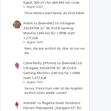
Kabel, 500 m²) für 669,99€ mit Code
5. August 2026
Ohne Kamera wäre besser, als ohne Kabel!
Andre
zu
[beendet] LG Ultragear
32GX870B 32″ 4K-OLED-Gaming-
Monitor (240 Hz) für 1.099€ statt
1.277,02€
5. August 2026
Nein, das war wirklich da. Aber ist nun vor
bei
Cyberherby [iPhone]
zu
[beendet] LG
Ultragear 32GX870B 32″ 4K-OLED-
Gaming-Monitor (240 Hz) für 1.099€
statt 1.277,02€
5. August 2026
Servus, Preisirrtum oder ist das Angebot
wirklich schon wieder vorbei?
Andre81
zu
Regatta Great Outdoors
Herren Fleecejacke „Navigate FZ“ für