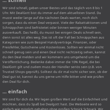
… schnell
Wir sind schnell, geben unser Bestes und das täglich von 8 bis 1
Uhr. Mit DealGott bist du immer auf dem aktuellsten Stand. Du
musst weder lange auf die nächsten Deals warten, noch dich
sorgen, dass du einen Deal verpasst. Viele der Rabattaktionen und
Schnäppchen sind befristetet oder binnen weniger Minuten
ausverkauft. Das heißt, du musst bei einigen Deals schnell sein,
denn sonst ist alles weg. Das ist oft der Fall bei Schnäppchen aus
Kategorien wie zum Beispiel Handyverträge, Finanzen, oder
Preisfehler, Gutscheine und Kostenloses. Sollten wir einmal nicht
schnell genug sein und einen Deal nicht rechtzeitig sehen, kannst
du den Deal melden und wir kümmern uns umgehend um die
Veröffentlichung. Bedenke dabei immer die 10% Regel, die bei
DealGott gilt und zudem muss der Händler seriös sein (z.B. von
Trusted Shops geprüft). Solltest du dir mal nicht sicher sein, ob der
Deal gut ist, kannst du uns gerne um Hilfe bitten und wie prüfen
den Deal für dich.
… einfach
Wir sind für dich da. Wir legen großen Wert auf die Einfachheit und
möchten, dass du Spaß bei Dealgott hast. Die Webseite wird so
einfach wie möglich gehalten ohne großen Schnick Schnack. Wir