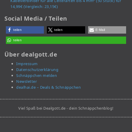
Kabelverbinder für alle Leiterarten bis 4 mm² (50 Stück) für
14,99€ (Vergleich: 23,15€)
Social Media / Teilen
teilen
teilen
E-Mail
teilen
Über dealgott.de
Impressum
Datenschutzerklärung
Schnäppchen melden
Newsletter
dealhai.de – Deals & Schnäppchen
Viel Spaß bei Dealgott.de - dein Schnäppchenblog!