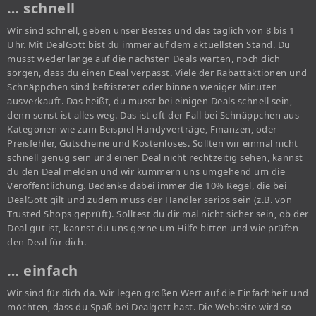
… schnell
Wir sind schnell, geben unser Bestes und das täglich von 8 bis 1
Uhr. Mit DealGott bist du immer auf dem aktuellsten Stand. Du
musst weder lange auf die nächsten Deals warten, noch dich
sorgen, dass du einen Deal verpasst. Viele der Rabattaktionen und
Schnäppchen sind befristetet oder binnen weniger Minuten
ausverkauft. Das heißt, du musst bei einigen Deals schnell sein,
denn sonst ist alles weg. Das ist oft der Fall bei Schnäppchen aus
Kategorien wie zum Beispiel Handyverträge, Finanzen, oder
Preisfehler, Gutscheine und Kostenloses. Sollten wir einmal nicht
schnell genug sein und einen Deal nicht rechtzeitig sehen, kannst
du den Deal melden und wir kümmern uns umgehend um die
Veröffentlichung. Bedenke dabei immer die 10% Regel, die bei
DealGott gilt und zudem muss der Händler seriös sein (z.B. von
Trusted Shops geprüft). Solltest du dir mal nicht sicher sein, ob der
Deal gut ist, kannst du uns gerne um Hilfe bitten und wie prüfen
den Deal für dich.
… einfach
Wir sind für dich da. Wir legen großen Wert auf die Einfachheit und
möchten, dass du Spaß bei Dealgott hast. Die Webseite wird so