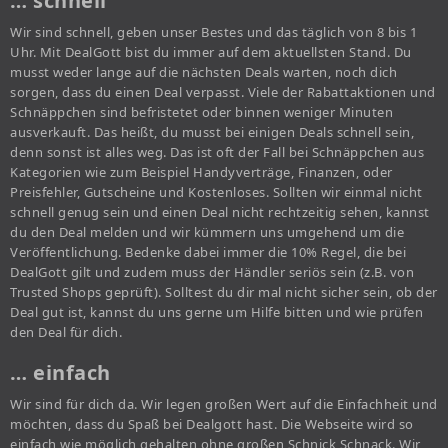
… schnell
Wir sind schnell, geben unser Bestes und das täglich von 8 bis 1
Uhr. Mit DealGott bist du immer auf dem aktuellsten Stand. Du
musst weder lange auf die nächsten Deals warten, noch dich
sorgen, dass du einen Deal verpasst. Viele der Rabattaktionen und
Schnäppchen sind befristetet oder binnen weniger Minuten
ausverkauft. Das heißt, du musst bei einigen Deals schnell sein,
denn sonst ist alles weg. Das ist oft der Fall bei Schnäppchen aus
Kategorien wie zum Beispiel Handyverträge, Finanzen, oder
Preisfehler, Gutscheine und Kostenloses. Sollten wir einmal nicht
schnell genug sein und einen Deal nicht rechtzeitig sehen, kannst
du den Deal melden und wir kümmern uns umgehend um die
Veröffentlichung. Bedenke dabei immer die 10% Regel, die bei
DealGott gilt und zudem muss der Händler seriös sein (z.B. von
Trusted Shops geprüft). Solltest du dir mal nicht sicher sein, ob der
Deal gut ist, kannst du uns gerne um Hilfe bitten und wie prüfen
den Deal für dich.
… einfach
Wir sind für dich da. Wir legen großen Wert auf die Einfachheit und
möchten, dass du Spaß bei Dealgott hast. Die Webseite wird so
einfach wie möglich gehalten ohne großen Schnick Schnack. Wir