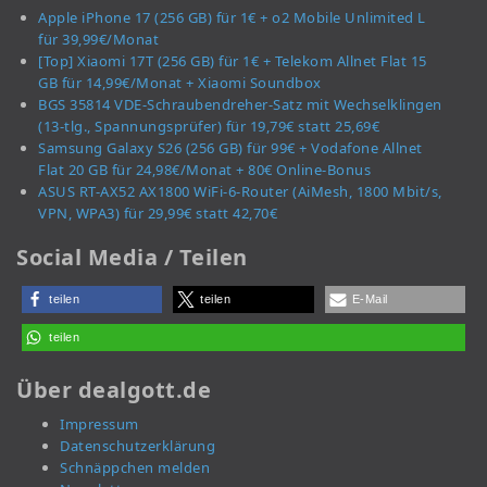
Apple iPhone 17 (256 GB) für 1€ + o2 Mobile Unlimited L
für 39,99€/Monat
[Top] Xiaomi 17T (256 GB) für 1€ + Telekom Allnet Flat 15
GB für 14,99€/Monat + Xiaomi Soundbox
BGS 35814 VDE-Schraubendreher-Satz mit Wechselklingen
(13-tlg., Spannungsprüfer) für 19,79€ statt 25,69€
Samsung Galaxy S26 (256 GB) für 99€ + Vodafone Allnet
Flat 20 GB für 24,98€/Monat + 80€ Online-Bonus
ASUS RT-AX52 AX1800 WiFi-6-Router (AiMesh, 1800 Mbit/s,
VPN, WPA3) für 29,99€ statt 42,70€
Social Media / Teilen
teilen
teilen
E-Mail
teilen
Über dealgott.de
Impressum
Datenschutzerklärung
Schnäppchen melden