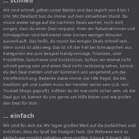
… schnell
Wir sind schnell, geben unser Bestes und das täglich von 8 bis 1
Uhr. Mit DealGott bist du immer auf dem aktuellsten Stand. Du
musst weder lange auf die nächsten Deals warten, noch dich
sorgen, dass du einen Deal verpasst. Viele der Rabattaktionen und
Schnäppchen sind befristetet oder binnen weniger Minuten
ausverkauft. Das heißt, du musst bei einigen Deals schnell sein,
denn sonst ist alles weg. Das ist oft der Fall bei Schnäppchen aus
Kategorien wie zum Beispiel Handyverträge, Finanzen, oder
Preisfehler, Gutscheine und Kostenloses. Sollten wir einmal nicht
schnell genug sein und einen Deal nicht rechtzeitig sehen, kannst
du den Deal melden und wir kümmern uns umgehend um die
Veröffentlichung. Bedenke dabei immer die 10% Regel, die bei
DealGott gilt und zudem muss der Händler seriös sein (z.B. von
Trusted Shops geprüft). Solltest du dir mal nicht sicher sein, ob der
Deal gut ist, kannst du uns gerne um Hilfe bitten und wie prüfen
den Deal für dich.
… einfach
Wir sind für dich da. Wir legen großen Wert auf die Einfachheit und
möchten, dass du Spaß bei Dealgott hast. Die Webseite wird so
einfach wie möglich gehalten ohne großen Schnick Schnack. Wir