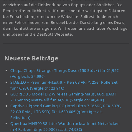
verzichten auf die Einblendung von Popups oder Ähnliches. Die
Benutzerfreundlichkeit ist für uns einer der wichtigsten Faktoren
bei Entscheidung rund um die Webseite. Solltest du dennoch
einen Fehler finden, zum Beispiel bei der Darstellung eines Deals,
dann kontaktiere uns gerne. Wir freuen uns auch über Vorschläge
und Ideen für die DealGott Webseite.
Neueste Beiträge
Chupa Chups Stranger Things Dose (150 Stück) für 21,95€
(Vergleich: 24,99€)
STABILO – Premium-Filzstift – Pen 68 ARTY, 25er Rollerset
für 16,93€ (Vergleich: 23,91€)
GLORIOUS Model D 2 Wireless Gaming-Maus, 66g, BAMF
2.0 Sensor, Mattweiß für 34,90€ (Vergleich: 48,40€)
Captiva Highend Gaming-PC (Intel Ultra 7 265KF, RTX 5070,
32 GB RAM, 1 TB SSD) für 1.639,00€ (günstiger als
Selbstbau)
Quechua MH500 38-Liter Wanderrucksack mit Netzrücken
in 4 Farben für je 59,98€ (statt: 74,98€)