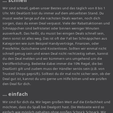
… schnell
Wir sind schnell, geben unser Bestes und das täglich von 8 bis 1
Uhr. Mit DealGott bist du immer auf dem aktuellsten Stand. Du
musst weder lange auf die nächsten Deals warten, noch dich
sorgen, dass du einen Deal verpasst. Viele der Rabattaktionen und
Schnäppchen sind befristetet oder binnen weniger Minuten
ausverkauft. Das heißt, du musst bei einigen Deals schnell sein,
denn sonst ist alles weg. Das ist oft der Fall bei Schnäppchen aus
Kategorien wie zum Beispiel Handyverträge, Finanzen, oder
Preisfehler, Gutscheine und Kostenloses. Sollten wir einmal nicht
schnell genug sein und einen Deal nicht rechtzeitig sehen, kannst
du den Deal melden und wir kümmern uns umgehend um die
Veröffentlichung. Bedenke dabei immer die 10% Regel, die bei
DealGott gilt und zudem muss der Händler seriös sein (z.B. von
Trusted Shops geprüft). Solltest du dir mal nicht sicher sein, ob der
Deal gut ist, kannst du uns gerne um Hilfe bitten und wie prüfen
den Deal für dich.
… einfach
Wir sind für dich da. Wir legen großen Wert auf die Einfachheit und
möchten, dass du Spaß bei Dealgott hast. Die Webseite wird so
einfach wie möglich gehalten ohne großen Schnick Schnack. Wir