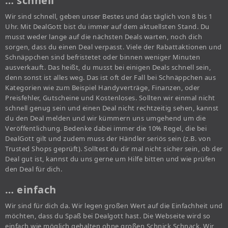
… schnell
Wir sind schnell, geben unser Bestes und das täglich von 8 bis 1
Uhr. Mit DealGott bist du immer auf dem aktuellsten Stand. Du
musst weder lange auf die nächsten Deals warten, noch dich
sorgen, dass du einen Deal verpasst. Viele der Rabattaktionen und
Schnäppchen sind befristetet oder binnen weniger Minuten
ausverkauft. Das heißt, du musst bei einigen Deals schnell sein,
denn sonst ist alles weg. Das ist oft der Fall bei Schnäppchen aus
Kategorien wie zum Beispiel Handyverträge, Finanzen, oder
Preisfehler, Gutscheine und Kostenloses. Sollten wir einmal nicht
schnell genug sein und einen Deal nicht rechtzeitig sehen, kannst
du den Deal melden und wir kümmern uns umgehend um die
Veröffentlichung. Bedenke dabei immer die 10% Regel, die bei
DealGott gilt und zudem muss der Händler seriös sein (z.B. von
Trusted Shops geprüft). Solltest du dir mal nicht sicher sein, ob der
Deal gut ist, kannst du uns gerne um Hilfe bitten und wie prüfen
den Deal für dich.
… einfach
Wir sind für dich da. Wir legen großen Wert auf die Einfachheit und
möchten, dass du Spaß bei Dealgott hast. Die Webseite wird so
einfach wie möglich gehalten ohne großen Schnick Schnack. Wir