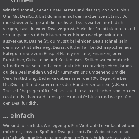
… schnell
Wir sind schnell, geben unser Bestes und das täglich von 8 bis 1
Uhr. Mit DealGott bist du immer auf dem aktuellsten Stand. Du
musst weder lange auf die nächsten Deals warten, noch dich
sorgen, dass du einen Deal verpasst. Viele der Rabattaktionen und
Schnäppchen sind befristetet oder binnen weniger Minuten
ausverkauft. Das heißt, du musst bei einigen Deals schnell sein,
denn sonst ist alles weg. Das ist oft der Fall bei Schnäppchen aus
Kategorien wie zum Beispiel Handyverträge, Finanzen, oder
Preisfehler, Gutscheine und Kostenloses. Sollten wir einmal nicht
schnell genug sein und einen Deal nicht rechtzeitig sehen, kannst
du den Deal melden und wir kümmern uns umgehend um die
Veröffentlichung. Bedenke dabei immer die 10% Regel, die bei
DealGott gilt und zudem muss der Händler seriös sein (z.B. von
Trusted Shops geprüft). Solltest du dir mal nicht sicher sein, ob der
Deal gut ist, kannst du uns gerne um Hilfe bitten und wie prüfen
den Deal für dich.
… einfach
Wir sind für dich da. Wir legen großen Wert auf die Einfachheit und
möchten, dass du Spaß bei Dealgott hast. Die Webseite wird so
einfach wie möglich gehalten ohne großen Schnick Schnack. Wir