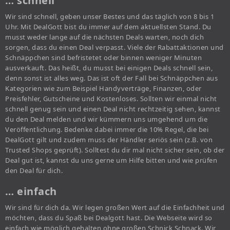
… schnell
Wir sind schnell, geben unser Bestes und das täglich von 8 bis 1
Uhr. Mit DealGott bist du immer auf dem aktuellsten Stand. Du
musst weder lange auf die nächsten Deals warten, noch dich
sorgen, dass du einen Deal verpasst. Viele der Rabattaktionen und
Schnäppchen sind befristetet oder binnen weniger Minuten
ausverkauft. Das heißt, du musst bei einigen Deals schnell sein,
denn sonst ist alles weg. Das ist oft der Fall bei Schnäppchen aus
Kategorien wie zum Beispiel Handyverträge, Finanzen, oder
Preisfehler, Gutscheine und Kostenloses. Sollten wir einmal nicht
schnell genug sein und einen Deal nicht rechtzeitig sehen, kannst
du den Deal melden und wir kümmern uns umgehend um die
Veröffentlichung. Bedenke dabei immer die 10% Regel, die bei
DealGott gilt und zudem muss der Händler seriös sein (z.B. von
Trusted Shops geprüft). Solltest du dir mal nicht sicher sein, ob der
Deal gut ist, kannst du uns gerne um Hilfe bitten und wie prüfen
den Deal für dich.
… einfach
Wir sind für dich da. Wir legen großen Wert auf die Einfachheit und
möchten, dass du Spaß bei Dealgott hast. Die Webseite wird so
einfach wie möglich gehalten ohne großen Schnick Schnack. Wir