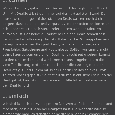
… schnell
Wir sind schnell, geben unser Bestes und das täglich von 8 bis 1
Uhr. Mit DealGott bist du immer auf dem aktuellsten Stand. Du
musst weder lange auf die nächsten Deals warten, noch dich
sorgen, dass du einen Deal verpasst. Viele der Rabattaktionen und
Schnäppchen sind befristetet oder binnen weniger Minuten
ausverkauft. Das heißt, du musst bei einigen Deals schnell sein,
denn sonst ist alles weg. Das ist oft der Fall bei Schnäppchen aus
Kategorien wie zum Beispiel Handyverträge, Finanzen, oder
Preisfehler, Gutscheine und Kostenloses. Sollten wir einmal nicht
schnell genug sein und einen Deal nicht rechtzeitig sehen, kannst
du den Deal melden und wir kümmern uns umgehend um die
Veröffentlichung. Bedenke dabei immer die 10% Regel, die bei
DealGott gilt und zudem muss der Händler seriös sein (z.B. von
Trusted Shops geprüft). Solltest du dir mal nicht sicher sein, ob der
Deal gut ist, kannst du uns gerne um Hilfe bitten und wie prüfen
den Deal für dich.
… einfach
Wir sind für dich da. Wir legen großen Wert auf die Einfachheit und
möchten, dass du Spaß bei Dealgott hast. Die Webseite wird so
einfach wie möglich gehalten ohne großen Schnick Schnack. Wir