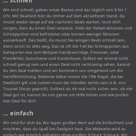
… schnell
Wir sind schnell, geben unser Bestes und das täglich von 8 bis 1
Uhr. Mit DealGott bist du immer auf dem aktuellsten Stand. Du
musst weder lange auf die nächsten Deals warten, noch dich
sorgen, dass du einen Deal verpasst. Viele der Rabattaktionen und
Schnäppchen sind befristetet oder binnen weniger Minuten
ausverkauft. Das heißt, du musst bei einigen Deals schnell sein,
denn sonst ist alles weg. Das ist oft der Fall bei Schnäppchen aus
Kategorien wie zum Beispiel Handyverträge, Finanzen, oder
Preisfehler, Gutscheine und Kostenloses. Sollten wir einmal nicht
schnell genug sein und einen Deal nicht rechtzeitig sehen, kannst
du den Deal melden und wir kümmern uns umgehend um die
Veröffentlichung. Bedenke dabei immer die 10% Regel, die bei
DealGott gilt und zudem muss der Händler seriös sein (z.B. von
Trusted Shops geprüft). Solltest du dir mal nicht sicher sein, ob der
Deal gut ist, kannst du uns gerne um Hilfe bitten und wie prüfen
den Deal für dich.
… einfach
Wir sind für dich da. Wir legen großen Wert auf die Einfachheit und
möchten, dass du Spaß bei Dealgott hast. Die Webseite wird so
einfach wie möglich gehalten ohne großen Schnick Schnack. Wir