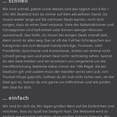
… schnell
Wir sind schnell, geben unser Bestes und das täglich von 8 bis 1
Uhr. Mit DealGott bist du immer auf dem aktuellsten Stand. Du
musst weder lange auf die nächsten Deals warten, noch dich
sorgen, dass du einen Deal verpasst. Viele der Rabattaktionen und
Schnäppchen sind befristetet oder binnen weniger Minuten
ausverkauft. Das heißt, du musst bei einigen Deals schnell sein,
denn sonst ist alles weg. Das ist oft der Fall bei Schnäppchen aus
Kategorien wie zum Beispiel Handyverträge, Finanzen, oder
Preisfehler, Gutscheine und Kostenloses. Sollten wir einmal nicht
schnell genug sein und einen Deal nicht rechtzeitig sehen, kannst
du den Deal melden und wir kümmern uns umgehend um die
Veröffentlichung. Bedenke dabei immer die 10% Regel, die bei
DealGott gilt und zudem muss der Händler seriös sein (z.B. von
Trusted Shops geprüft). Solltest du dir mal nicht sicher sein, ob der
Deal gut ist, kannst du uns gerne um Hilfe bitten und wie prüfen
den Deal für dich.
… einfach
Wir sind für dich da. Wir legen großen Wert auf die Einfachheit und
möchten, dass du Spaß bei Dealgott hast. Die Webseite wird so
einfach wie möglich gehalten ohne großen Schnick Schnack. Wir