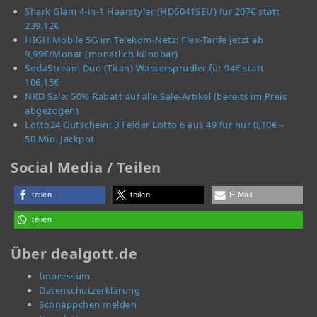
Shark Glam 4-in-1 Haarstyler (HD6041SEU) für 207€ statt
239,12€
HIGH Mobile 5G im Telekom-Netz: Flex-Tarife jetzt ab
9,99€/Monat (monatlich kündbar)
SodaStream Duo (Titan) Wassersprudler für 94€ statt
106,15€
NKD Sale: 50% Rabatt auf alle Sale-Artikel (bereits im Preis
abgezogen)
Lotto24 Gutschein: 3 Felder Lotto 6 aus 49 für nur 0,10€ –
50 Mio. Jackpot
Social Media / Teilen
teilen
teilen
E-Mail
teilen
Über dealgott.de
Impressum
Datenschutzerklärung
Schnäppchen melden