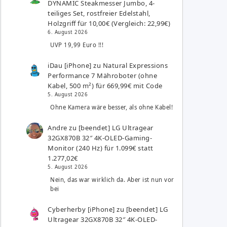
DYNAMIC Steakmesser Jumbo, 4-
teiliges Set, rostfreier Edelstahl,
Holzgriff für 10,00€ (Vergleich: 22,99€)
6. August 2026
UVP 19,99 Euro !!!
iDau [iPhone]
zu
Natural Expressions
Performance 7 Mähroboter (ohne
Kabel, 500 m²) für 669,99€ mit Code
5. August 2026
Ohne Kamera wäre besser, als ohne Kabel!
Andre
zu
[beendet] LG Ultragear
32GX870B 32″ 4K-OLED-Gaming-
Monitor (240 Hz) für 1.099€ statt
1.277,02€
5. August 2026
Nein, das war wirklich da. Aber ist nun vor
bei
Cyberherby [iPhone]
zu
[beendet] LG
Ultragear 32GX870B 32″ 4K-OLED-