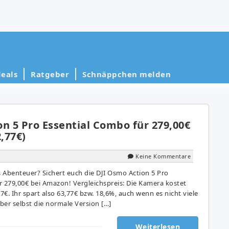
eals
Ratgeber
Schnäppchen melden
n 5 Pro Essential Combo für 279,00€
2,77€)
Keine Kommentare
s Abenteuer? Sichert euch die DJI Osmo Action 5 Pro
r 279,00€ bei Amazon! Vergleichspreis: Die Kamera kostet
€. Ihr spart also 63,77€ bzw. 18,6%, auch wenn es nicht viele
Aber selbst die normale Version […]
Weiterlesen