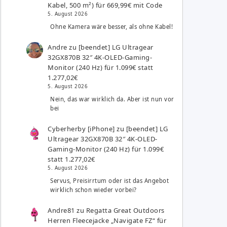
Kabel, 500 m²) für 669,99€ mit Code
5. August 2026
Ohne Kamera wäre besser, als ohne Kabel!
Andre
zu
[beendet] LG Ultragear
32GX870B 32″ 4K-OLED-Gaming-
Monitor (240 Hz) für 1.099€ statt
1.277,02€
5. August 2026
Nein, das war wirklich da. Aber ist nun vor
bei
Cyberherby [iPhone]
zu
[beendet] LG
Ultragear 32GX870B 32″ 4K-OLED-
Gaming-Monitor (240 Hz) für 1.099€
statt 1.277,02€
5. August 2026
Servus, Preisirrtum oder ist das Angebot
wirklich schon wieder vorbei?
Andre81
zu
Regatta Great Outdoors
Herren Fleecejacke „Navigate FZ“ für