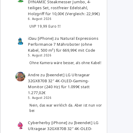
DYNAMIC Steakmesser Jumbo, 4-
teiliges Set, rostfreier Edelstahl,
Holzgriff für 10,00€ (Vergleich: 22,99€)
6. August 2026
UVP 19,99 Euro !!!
iDau [iPhone]
zu
Natural Expressions
Performance 7 Mähroboter (ohne
Kabel, 500 m²) für 669,99€ mit Code
5. August 2026
Ohne Kamera wäre besser, als ohne Kabel!
Andre
zu
[beendet] LG Ultragear
32GX870B 32″ 4K-OLED-Gaming-
Monitor (240 Hz) für 1.099€ statt
1.277,02€
5. August 2026
Nein, das war wirklich da. Aber ist nun vor
bei
Cyberherby [iPhone]
zu
[beendet] LG
Ultragear 32GX870B 32″ 4K-OLED-