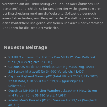
verzichten auf die Einblendung von Popups oder Ähnliches. Die
Benutzerfreundlichkeit ist für uns einer der wichtigsten Faktoren
bei Entscheidung rund um die Webseite. Solltest du dennoch
einen Fehler finden, zum Beispiel bei der Darstellung eines Deals,
dann kontaktiere uns gerne. Wir freuen uns auch über Vorschläge
und Ideen für die DealGott Webseite.
Neueste Beiträge
STABILO – Premium-Filzstift – Pen 68 ARTY, 25er Rollerset
für 16,93€ (Vergleich: 23,91€)
GLORIOUS Model D 2 Wireless Gaming-Maus, 66g, BAMF
2.0 Sensor, Mattweiß für 34,90€ (Vergleich: 48,40€)
Captiva Highend Gaming-PC (Intel Ultra 7 265KF, RTX 5070,
32 GB RAM, 1 TB SSD) für 1.639,00€ (günstiger als
Selbstbau)
Quechua MH500 38-Liter Wanderrucksack mit Netzrücken
in 4 Farben für je 59,98€ (statt: 74,98€)
adidas Men’s Barreda JR1205 Sneaker für 29,19€ (Vergleich:
48,98€)