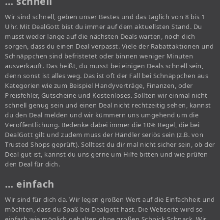
… schnell
Wir sind schnell, geben unser Bestes und das täglich von 8 bis 1
Uhr. Mit DealGott bist du immer auf dem aktuellsten Stand. Du
musst weder lange auf die nächsten Deals warten, noch dich
sorgen, dass du einen Deal verpasst. Viele der Rabattaktionen und
Schnäppchen sind befristetet oder binnen weniger Minuten
ausverkauft. Das heißt, du musst bei einigen Deals schnell sein,
denn sonst ist alles weg. Das ist oft der Fall bei Schnäppchen aus
Kategorien wie zum Beispiel Handyverträge, Finanzen, oder
Preisfehler, Gutscheine und Kostenloses. Sollten wir einmal nicht
schnell genug sein und einen Deal nicht rechtzeitig sehen, kannst
du den Deal melden und wir kümmern uns umgehend um die
Veröffentlichung. Bedenke dabei immer die 10% Regel, die bei
DealGott gilt und zudem muss der Händler seriös sein (z.B. von
Trusted Shops geprüft). Solltest du dir mal nicht sicher sein, ob der
Deal gut ist, kannst du uns gerne um Hilfe bitten und wie prüfen
den Deal für dich.
… einfach
Wir sind für dich da. Wir legen großen Wert auf die Einfachheit und
möchten, dass du Spaß bei Dealgott hast. Die Webseite wird so
einfach wie möglich gehalten ohne großen Schnick Schnack. Wir