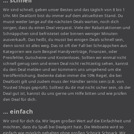
… schnell
Wir sind schnell, geben unser Bestes und das täglich von 8 bis 1
Uhr. Mit DealGott bist du immer auf dem aktuellsten Stand. Du
musst weder lange auf die nächsten Deals warten, noch dich
sorgen, dass du einen Deal verpasst. Viele der Rabattaktionen und
Schnäppchen sind befristetet oder binnen weniger Minuten
ausverkauft. Das heißt, du musst bei einigen Deals schnell sein,
denn sonst ist alles weg. Das ist oft der Fall bei Schnäppchen aus
Kategorien wie zum Beispiel Handyverträge, Finanzen, oder
Preisfehler, Gutscheine und Kostenloses. Sollten wir einmal nicht
schnell genug sein und einen Deal nicht rechtzeitig sehen, kannst
du den Deal melden und wir kümmern uns umgehend um die
Veröffentlichung. Bedenke dabei immer die 10% Regel, die bei
DealGott gilt und zudem muss der Händler seriös sein (z.B. von
Trusted Shops geprüft). Solltest du dir mal nicht sicher sein, ob der
Deal gut ist, kannst du uns gerne um Hilfe bitten und wie prüfen
den Deal für dich.
… einfach
Wir sind für dich da. Wir legen großen Wert auf die Einfachheit und
möchten, dass du Spaß bei Dealgott hast. Die Webseite wird so
einfach wie möglich gehalten ohne großen Schnick Schnack. Wir