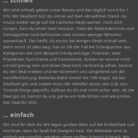
… schnell
Wir sind schnell, geben unser Bestes und das täglich von 8 bis 1
Uhr. Mit DealGott bist du immer auf dem aktuellsten Stand. Du
musst weder lange auf die nächsten Deals warten, noch dich
sorgen, dass du einen Deal verpasst. Viele der Rabattaktionen und
Schnäppchen sind befristetet oder binnen weniger Minuten
ausverkauft. Das heißt, du musst bei einigen Deals schnell sein,
denn sonst ist alles weg. Das ist oft der Fall bei Schnäppchen aus
Kategorien wie zum Beispiel Handyverträge, Finanzen, oder
Preisfehler, Gutscheine und Kostenloses. Sollten wir einmal nicht
schnell genug sein und einen Deal nicht rechtzeitig sehen, kannst
du den Deal melden und wir kümmern uns umgehend um die
Veröffentlichung. Bedenke dabei immer die 10% Regel, die bei
DealGott gilt und zudem muss der Händler seriös sein (z.B. von
Trusted Shops geprüft). Solltest du dir mal nicht sicher sein, ob der
Deal gut ist, kannst du uns gerne um Hilfe bitten und wie prüfen
den Deal für dich.
… einfach
Wir sind für dich da. Wir legen großen Wert auf die Einfachheit und
möchten, dass du Spaß bei Dealgott hast. Die Webseite wird so
einfach wie möglich gehalten ohne großen Schnick Schnack. Wir