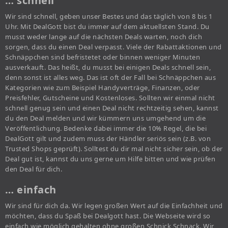
… schnell
Wir sind schnell, geben unser Bestes und das täglich von 8 bis 1
Uhr. Mit DealGott bist du immer auf dem aktuellsten Stand. Du
musst weder lange auf die nächsten Deals warten, noch dich
sorgen, dass du einen Deal verpasst. Viele der Rabattaktionen und
Schnäppchen sind befristetet oder binnen weniger Minuten
ausverkauft. Das heißt, du musst bei einigen Deals schnell sein,
denn sonst ist alles weg. Das ist oft der Fall bei Schnäppchen aus
Kategorien wie zum Beispiel Handyverträge, Finanzen, oder
Preisfehler, Gutscheine und Kostenloses. Sollten wir einmal nicht
schnell genug sein und einen Deal nicht rechtzeitig sehen, kannst
du den Deal melden und wir kümmern uns umgehend um die
Veröffentlichung. Bedenke dabei immer die 10% Regel, die bei
DealGott gilt und zudem muss der Händler seriös sein (z.B. von
Trusted Shops geprüft). Solltest du dir mal nicht sicher sein, ob der
Deal gut ist, kannst du uns gerne um Hilfe bitten und wie prüfen
den Deal für dich.
… einfach
Wir sind für dich da. Wir legen großen Wert auf die Einfachheit und
möchten, dass du Spaß bei Dealgott hast. Die Webseite wird so
einfach wie möglich gehalten ohne großen Schnick Schnack. Wir