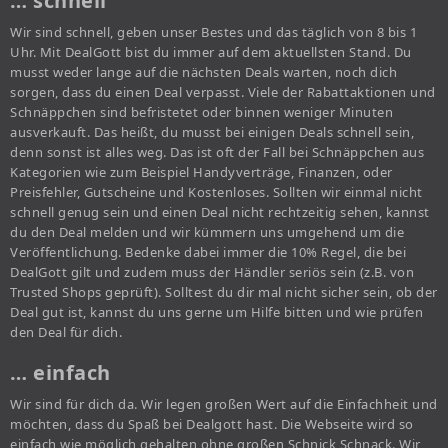
… schnell
Wir sind schnell, geben unser Bestes und das täglich von 8 bis 1
Uhr. Mit DealGott bist du immer auf dem aktuellsten Stand. Du
musst weder lange auf die nächsten Deals warten, noch dich
sorgen, dass du einen Deal verpasst. Viele der Rabattaktionen und
Schnäppchen sind befristetet oder binnen weniger Minuten
ausverkauft. Das heißt, du musst bei einigen Deals schnell sein,
denn sonst ist alles weg. Das ist oft der Fall bei Schnäppchen aus
Kategorien wie zum Beispiel Handyverträge, Finanzen, oder
Preisfehler, Gutscheine und Kostenloses. Sollten wir einmal nicht
schnell genug sein und einen Deal nicht rechtzeitig sehen, kannst
du den Deal melden und wir kümmern uns umgehend um die
Veröffentlichung. Bedenke dabei immer die 10% Regel, die bei
DealGott gilt und zudem muss der Händler seriös sein (z.B. von
Trusted Shops geprüft). Solltest du dir mal nicht sicher sein, ob der
Deal gut ist, kannst du uns gerne um Hilfe bitten und wie prüfen
den Deal für dich.
… einfach
Wir sind für dich da. Wir legen großen Wert auf die Einfachheit und
möchten, dass du Spaß bei Dealgott hast. Die Webseite wird so
einfach wie möglich gehalten ohne großen Schnick Schnack. Wir