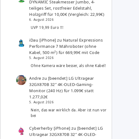
DYNAMIC Steakmesser Jumbo, 4-
teiliges Set, rostfreier Edelstahl,
Holzgriff für 10,00€ (Vergleich: 22,99€)
6. August 2026
UVP 19,99 Euro !!!
iDau [iPhone]
zu
Natural Expressions
Performance 7 Mähroboter (ohne
Kabel, 500 m²) für 669,99€ mit Code
5. August 2026
Ohne Kamera wäre besser, als ohne Kabel!
Andre
zu
[beendet] LG Ultragear
32GX870B 32″ 4K-OLED-Gaming-
Monitor (240 Hz) für 1.099€ statt
1.277,02€
5. August 2026
Nein, das war wirklich da. Aber ist nun vor
bei
Cyberherby [iPhone]
zu
[beendet] LG
Ultragear 32GX870B 32″ 4K-OLED-