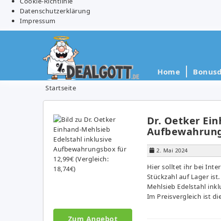
Cookie-Richtlinie
Datenschutzerklärung
Impressum
Home
Bonusd
Startseite
Dr. Oetker Ein
Aufbewahrungs
2. Mai 2024
Hier solltet ihr bei Int
Stückzahl auf Lager is
Mehlsieb Edelstahl ink
Im Preisvergleich ist d
Zum Angebot