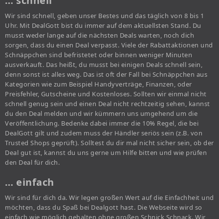
… schnell
Wir sind schnell, geben unser Bestes und das täglich von 8 bis 1
Uhr. Mit DealGott bist du immer auf dem aktuellsten Stand. Du
musst weder lange auf die nächsten Deals warten, noch dich
sorgen, dass du einen Deal verpasst. Viele der Rabattaktionen und
Schnäppchen sind befristetet oder binnen weniger Minuten
ausverkauft. Das heißt, du musst bei einigen Deals schnell sein,
denn sonst ist alles weg. Das ist oft der Fall bei Schnäppchen aus
Kategorien wie zum Beispiel Handyverträge, Finanzen, oder
Preisfehler, Gutscheine und Kostenloses. Sollten wir einmal nicht
schnell genug sein und einen Deal nicht rechtzeitig sehen, kannst
du den Deal melden und wir kümmern uns umgehend um die
Veröffentlichung. Bedenke dabei immer die 10% Regel, die bei
DealGott gilt und zudem muss der Händler seriös sein (z.B. von
Trusted Shops geprüft). Solltest du dir mal nicht sicher sein, ob der
Deal gut ist, kannst du uns gerne um Hilfe bitten und wie prüfen
den Deal für dich.
… einfach
Wir sind für dich da. Wir legen großen Wert auf die Einfachheit und
möchten, dass du Spaß bei Dealgott hast. Die Webseite wird so
einfach wie möglich gehalten ohne großen Schnick Schnack. Wir