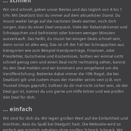
… schnell
Wir sind schnell, geben unser Bestes und das täglich von 8 bis 1
Uhr. Mit DealGott bist du immer auf dem aktuellsten Stand. Du
musst weder lange auf die nächsten Deals warten, noch dich
sorgen, dass du einen Deal verpasst. Viele der Rabattaktionen und
Schnäppchen sind befristetet oder binnen weniger Minuten
ausverkauft. Das heißt, du musst bei einigen Deals schnell sein,
denn sonst ist alles weg. Das ist oft der Fall bei Schnäppchen aus
Kategorien wie zum Beispiel Handyverträge, Finanzen, oder
Preisfehler, Gutscheine und Kostenloses. Sollten wir einmal nicht
schnell genug sein und einen Deal nicht rechtzeitig sehen, kannst
du den Deal melden und wir kümmern uns umgehend um die
Veröffentlichung. Bedenke dabei immer die 10% Regel, die bei
DealGott gilt und zudem muss der Händler seriös sein (z.B. von
Trusted Shops geprüft). Solltest du dir mal nicht sicher sein, ob der
Deal gut ist, kannst du uns gerne um Hilfe bitten und wie prüfen
den Deal für dich.
… einfach
Wir sind für dich da. Wir legen großen Wert auf die Einfachheit und
möchten, dass du Spaß bei Dealgott hast. Die Webseite wird so
einfach wie möglich gehalten ohne großen Schnick Schnack. Wir