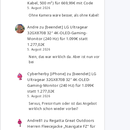
Kabel, 500 m²) für 669,99€ mit Code
5. August 2026
Ohne Kamera wäre besser, als ohne Kabel!
Andre
zu
[beendet] LG Ultragear
32GX870B 32″ 4K-OLED-Gaming-
Monitor (240 Hz) für 1.099€ statt
1.277,02€
5. August 2026
Nein, das war wirklich da. Aber ist nun vor
bei
Cyberherby [iPhone]
zu
[beendet] LG
Ultragear 32GX870B 32″ 4K-OLED-
Gaming-Monitor (240 Hz) für 1.099€
statt 1.277,02€
5. August 2026
Servus, Preisirrtum oder ist das Angebot
wirklich schon wieder vorbei?
Andre81
zu
Regatta Great Outdoors
Herren Fleecejacke „Navigate FZ“ für