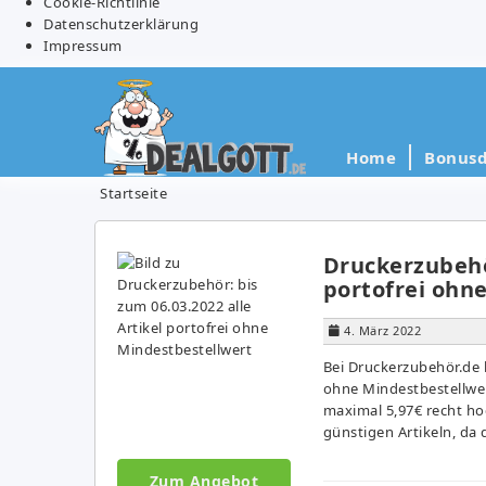
Cookie-Richtlinie
Datenschutzerklärung
Impressum
Home
Bonusd
Startseite
Druckerzubehör
portofrei ohn
4. März 2022
Bei Druckerzubehör.de b
ohne Mindestbestellwer
maximal 5,97€ recht hoc
günstigen Artikeln, da 
Zum Angebot