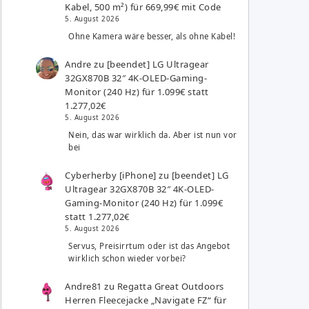
Kabel, 500 m²) für 669,99€ mit Code
5. August 2026
Ohne Kamera wäre besser, als ohne Kabel!
Andre
zu
[beendet] LG Ultragear
32GX870B 32″ 4K-OLED-Gaming-
Monitor (240 Hz) für 1.099€ statt
1.277,02€
5. August 2026
Nein, das war wirklich da. Aber ist nun vor
bei
Cyberherby [iPhone]
zu
[beendet] LG
Ultragear 32GX870B 32″ 4K-OLED-
Gaming-Monitor (240 Hz) für 1.099€
statt 1.277,02€
5. August 2026
Servus, Preisirrtum oder ist das Angebot
wirklich schon wieder vorbei?
Andre81
zu
Regatta Great Outdoors
Herren Fleecejacke „Navigate FZ“ für